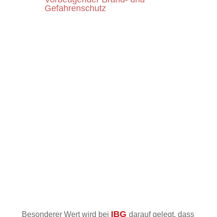
Gefahrenschutz
IBG
berät Sie im Vorbeugenden Brand- und
Gefahrenschutz.
Beratung in Verwaltungs- und
Organisationsfragen
IBG
berät
umfassend in Verwaltungs- und
Organisationsfragen im Feuerwehrbereich.
Fachkongresse / Training
IBG
führt Fachkongresse zu Themen aus
dem Feuerwehrbereich durch bieten
Seminare / Fortbildungen zum Thema
Vorbeugender Brandschutz an.
IBG
Besonderer Wert wird bei
darauf gelegt, dass