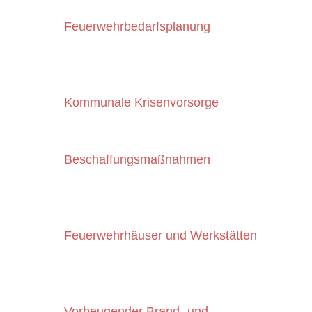
Feuerwehrbedarfsplanung
IBG
erstellt Feuerwehrbedarfspläne für
Kommunen in Bayern und Baden-
Württemberg
sowie für Werkfeuerwehren.
Kommunale Krisenvorsorge
IBG
berät Sie zur Krisenvorsorge in Ihrer
Kommune.
Beschaffungsmaßnahmen
IBG
berät Sie u.a. bei
Beschaffungsmaßnahmen für
Feuerwehrfahrzeuge und -ausrüstung.
Feuerwehrhäuser und Werkstätten
IBG
berät Sie im Themenbereich Planung
und Konzeption von Feuerwehrhäusern
und Feuerwehrwerkstätten.
Vorbeugender Brand- und