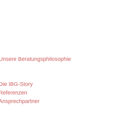
Unsere Beratungsphilosophie
IBG
verwendet standardisierte, langjährig erprobte Untersuchu
und Bewertungsverfahren.
Die IBG-Story
Referenzen
Ansprechpartner